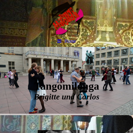
Home
Tangomilonga
Brigitte und Carlos