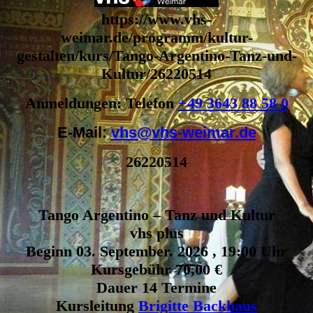
https://www.vhs-
weimar.de/programm/kultur-
gestalten/kurs/Tango-Argentino-Tanz-und-
Kultur/26220514
Anmeldungen: Telefon
+49 3643 88 58 0
E-Mail:
vhs@vhs-weimar.de
26220514
Tango Argentino – Tanz und Kultur
vhs plus
Beginn 03. September. 2026 , 19:00 Uhr
Kursgebühr 70,00 €
Dauer 14 Termine
Kursleitung
Brigitte Backhaus