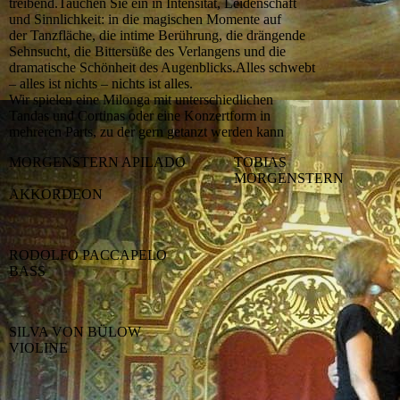
treibend.Tauchen Sie ein in Intensität, Leidenschaft
und Sinnlichkeit: in die magischen Momente auf
der Tanzfläche, die intime Berührung, die drängende
Sehnsucht, die Bittersüße des Verlangens und die
dramatische Schönheit des Augenblicks.Alles schwebt
– alles ist nichts – nichts ist alles.
Wir spielen eine Milonga mit unterschiedlichen
Tandas und Cortinas oder eine Konzertform in
mehreren Parts, zu der gern getanzt werden kann
MORGENSTERN APILADO
TOBIAS
MORGENSTERN
AKKORDEON
RODOLFO PACCAPELO
BASS
SILVA VON BÜLOW
VIOLINE