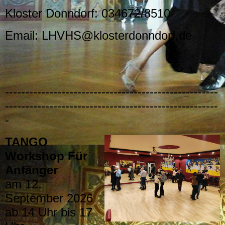
Kloster Donndorf: 034672/8510
Email: LHVHS@klosterdonndorf.de
-----------------------------------------------------
-----------------------------------------------------
-
TANGO
Workshop Für
Anfänger
am 12.
September 2026
ab 14 Uhr bis 17