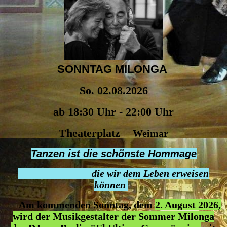
SONNTAG MILONGA
So. 02.08.2026
ab 18:30 Uhr - 22:00 Uhr
Theaterplatz
Weimar
Tanzen ist die schönste Hommage
die wir dem Leben erweisen
können
Am kommenden Sonntag, dem
2. August 2026,
wird der Musikgestalter der Sommer Milonga