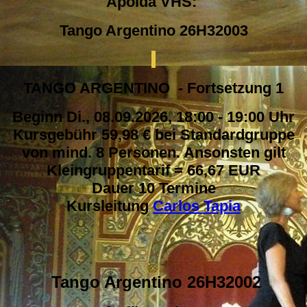
Apolda VHS:
Tango Argentino 26H32003
TANGO ARGENTINO - Fortsetzung 1
Beginn Di., 08.09.2026, 18:00 - 19:00 Uhr
Kursgebühr 59,98 € bei Standardgruppe
von mind. 8 Personen. Ansonsten gilt
Kleingruppentarif = 66,67 EUR
Dauer 10 Termine
Kursleitung
Carlos Tapia
Tango Argentino 26H32002