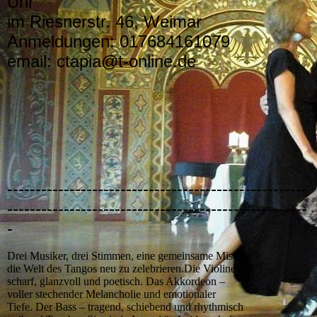
Uhr
im Riesnerstr. 46, Weimar
Anmeldungen: 017684161079
email: ctapia@t-online.de
-----------------------------------------------------
-----------------------------------------------------
-
Drei Musiker, drei Stimmen, eine gemeinsame Mission:
die Welt des Tangos neu zu zelebrieren.Die Violine –
scharf, glanzvoll und poetisch. Das Akkordeon –
voller stechender Melancholie und emotionaler
Tiefe. Der Bass – tragend, schiebend und rhythmisch