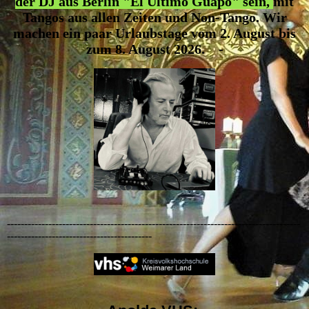
der DJ aus Berlin "El Ultimo Guapo" s
ein,
mit
Tangos aus allen Zeiten und Non-Tango. Wir
machen ein paar Urlaubstage vom 2. August bis
zum 8. August 2026. -
-------------------------------------------------------------------------------------
------------------------------------------