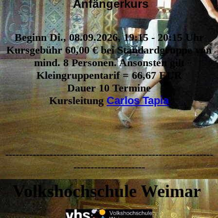
Anfängerkurs
Beginn Di., 08.09.2026, 19:15 - 20:15 Uhr
Kursgebühr 60,00 € bei Standardgruppe von
mind. 8 Personen. Ansonsten gilt
Kleingruppentarif = 66,67 EUR
Dauer 10 Termine
Kursleitung
Carlos Tapia
-------------------------------------------------------------
---------------------
Volkshochschule Weimar