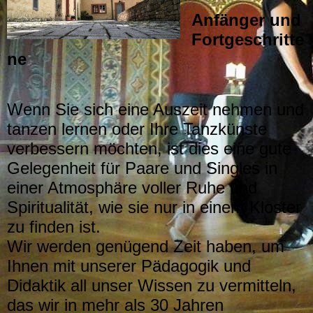
Anfänger und
Fortgeschritte
ne
Wenn Sie sich eine Auszeit nehmen und
tanzen lernen oder Ihre Tanzkünste
verbessern möchten, ist dies eine gute
Gelegenheit für Paare und Singles in
einer Atmosphäre voller Ruhe und
Spiritualität, wie sie nur in einem Kloster
zu finden ist.
Wir werden genügend Zeit haben, um
Ihnen mit unserer Pädagogik und
Didaktik all unser Wissen zu vermitteln,
das wir in mehr als 30 Jahren