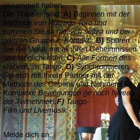
gesammelt haben.
Die Themen sind:
A)
Beginnen mit der
Methode von Rolando Toro und
kommen Sie so mit sich selbst und der
ganzen Gruppe in Kontakt.
B)
Spüren
Sie die Musik mit all ihren Geheimnissen
und Möglichkeiten,
C)
Alle Formen des
Gehens im Tango
,
D)
Synchronisieren
Sie sich mit Ihrem Partner mit der
Methode des Gebens und Nehmens
E)
Komplexe Bewegungen (je nach Niveau
der Teilnehmer).
F)
Tango-
Film
und
Livemusik
Melde dich an: