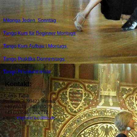
M
ilonga Jeden Sonntag
Tango Kurs für Beginner Montags
Tango Kurs Aufbau I Montags
Tango Praktika
Donnerstags
Tango Privatunterricht
Kontakt:
Carlos Tapia
Prellerstr. 4 99423 Weimar
+49 (0)176 - 841 610 79
+49 (0)3643 - 202 712
Email:
ctapia(at)t-online.de