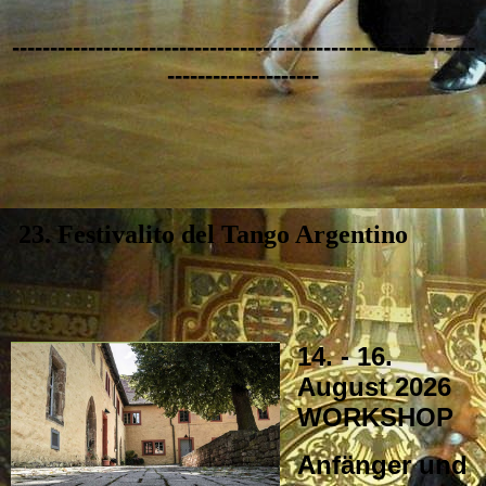
-------------------------------------------------------------
--------------------
23. Festivalito del Tango Argentino
14. - 16.
August 2026
WORKSHOP
Anfänger und