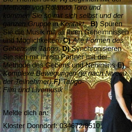
Methode von Rolando Toro und
kommen Sie so mit sich selbst und der
ganzen Gruppe in Kontakt.
B)
Spüren
Sie die Musik mit all ihren Geheimnissen
und Möglichkeiten,
C)
Alle Formen des
Gehens im Tango
,
D)
Synchronisieren
Sie sich mit Ihrem Partner mit der
Methode des Gebens und Nehmens
E)
Komplexe Bewegungen (je nach Niveau
der Teilnehmer).
F)
Tango-
Film
und
Livemusik
Melde dich an:
Kloster Donndorf: 034672/8510