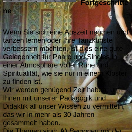
Fortgeschritte
ne
Wenn Sie sich eine Auszeit nehmen und
tanzen lernen oder Ihre Tanzkünste
verbessern möchten, ist dies eine gute
Gelegenheit für Paare und Singles in
einer Atmosphäre voller Ruhe und
Spiritualität, wie sie nur in einem Kloster
zu finden ist.
Wir werden genügend Zeit haben, um
Ihnen mit unserer Pädagogik und
Didaktik all unser Wissen zu vermitteln,
das wir in mehr als 30 Jahren
gesammelt haben.
Die Themen sind:
A)
Beginnen mit der