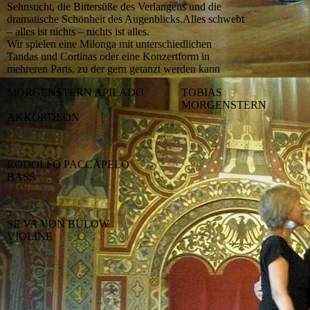
Sehnsucht, die Bittersüße des Verlangens und die
dramatische Schönheit des Augenblicks.Alles schwebt
– alles ist nichts – nichts ist alles.
Wir spielen eine Milonga mit unterschiedlichen
Tandas und Cortinas oder eine Konzertform in
mehreren Parts, zu der gern getanzt werden kann
MORGENSTERN APILADO
TOBIAS
MORGENSTERN
AKKORDEON
RODOLFO PACCAPELO
BASS
SILVA VON BÜLOW
VIOLINE