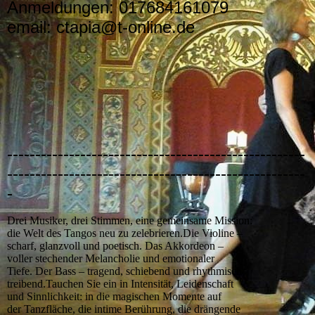
Anmeldungen: 017684161079
email: ctapia@t-online.de
-----------------------------------------------------
-----------------------------------------------------
-
Drei Musiker, drei Stimmen, eine gemeinsame Mission:
die Welt des Tangos neu zu zelebrieren.Die Violine –
scharf, glanzvoll und poetisch. Das Akkordeon –
voller stechender Melancholie und emotionaler
Tiefe. Der Bass – tragend, schiebend und rhythmisch
treibend.Tauchen Sie ein in Intensität, Leidenschaft
und Sinnlichkeit: in die magischen Momente auf
der Tanzfläche, die intime Berührung, die drängende