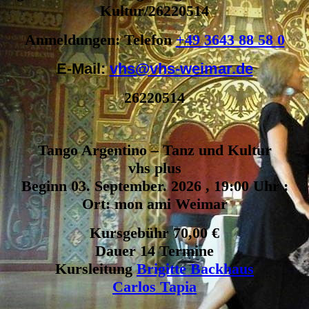
Kultur/26220514
Anmeldungen: Telefon
+49 3643 88 58 0
E-Mail:
vhs@vhs-weimar.de
26220514
Tango Argentino – Tanz und Kultur
vhs plus
Beginn 03. September. 2026 , 19:00 Uhr :
Ort: mon ami Weimar
Kursgebühr 70,00 €
Dauer 14 Termine
Kursleitung
Brigitte Backhaus
Carlos Tapia