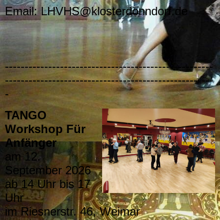
Email: LHVHS@klosterdonndorf.de
-----------------------------------------------------
-----------------------------------------------------
-
TANGO
Workshop Für
Anfänger
am 12.
September 2026
ab 14 Uhr bis 17
Uhr
im Riesnerstr. 46, Weimar