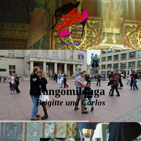
Home
Tangomilonga
Brigitte und Carlos