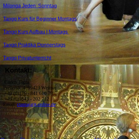
M
ilonga Jeden Sonntag
Tango Kurs für Beginner Montags
Tango Kurs Aufbau I Montags
Tango Praktika
Donnerstags
Tango Privatunterricht
Kontakt:
Carlos Tapia
Prellerstr. 4 99423 Weimar
+49 (0)176 - 841 610 79
+49 (0)3643 - 202 712
Email:
ctapia(at)t-online.de