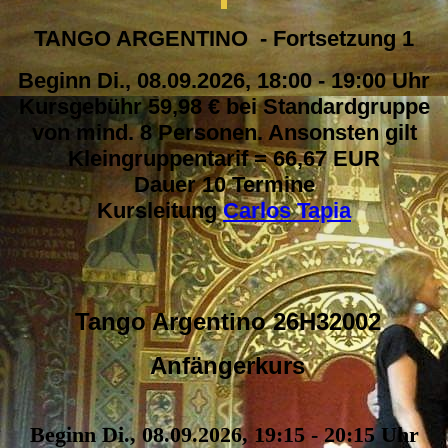
TANGO ARGENTINO - Fortsetzung 1
Beginn Di., 08.09.2026, 18:00 - 19:00 Uhr
Kursgebühr 59,98 € bei Standardgruppe
von mind. 8 Personen. Ansonsten gilt
Kleingruppentarif = 66,67 EUR
Dauer 10 Termine
Kursleitung
Carlos Tapia
Tango Argentino 26H32002
Anfängerkurs
Beginn Di., 08.09.2026, 19:15 - 20:15 Uhr