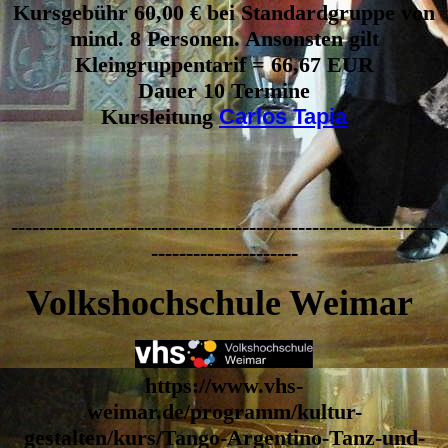
Kursgebühr 60,00 € bei Standardgruppe von
mind. 8 Personen. Ansonsten gilt
Kleingruppentarif = 66,67 EUR
Dauer 10 Termine
Kursleitung
Carlos Tapia
-------------------------------------------------------------
---------------------
Volkshochschule Weimar
https://www.vhs-
weimar.de/programm/kultur-
gestalten/kurs/Tango-Argentino-Tanz-und-