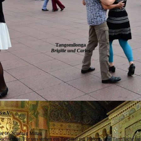
Tangomilonga
Brigitte und Carlos
S e.V.
nd bis Sonntag Mittag
chschule. Für uns stehen ein Tanzsaal mit Parkett, eine Tanzfläche im