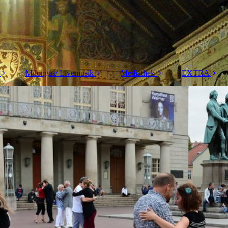
Milongas/ Livemusik
Mediathek
EXTRA
Milonga am Sonntag
Aktuelles
Tanzthera
Festivalito
2021-2022
Wellness-Ma
Tango- Ball
2016-2020
2010-1015